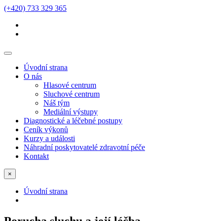
(+420) 733 329 365
Úvodní strana
O nás
Hlasové centrum
Sluchové centrum
Náš tým
Mediální výstupy
Diagnostické a léčebné postupy
Ceník výkonů
Kurzy a události
Náhradní poskytovatelé zdravotní péče
Kontakt
×
Úvodní strana
Porucha sluchu a její léčba