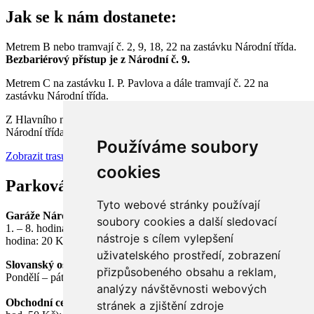
Jak se k nám dostanete:
Metrem B nebo tramvají č. 2, 9, 18, 22 na zastávku Národní třída.
Bezbariérový přístup
je z Národní č. 9.
Metrem C na zastávku I. P. Pavlova a dále tramvají č. 22 na
zastávku Národní třída.
Z Hlavního nádraží nebo zastávky Anděl tramvají č. 9 na zastávku
Národní třída.
Používáme soubory
Zobrazit trasu na mapě
cookies
Parkování:
Tyto webové stránky používají
Garáže Národního divadla
soubory cookies a další sledovací
1. – 8. hodina od zahájení parkování: 50 Kč/hod., každá další
nástroje s cílem vylepšení
hodina: 20 Kč/hod.
uživatelského prostředí, zobrazení
Slovanský ostrov
přizpůsobeného obsahu a reklam,
Pondělí – pátek: 8 – 20 hodin; 40 Kč/hod.
analýzy návštěvnosti webových
Obchodní centrum Nový Smíchov - Anděl
(3 hod. zdarma, další
stránek a zjištění zdroje